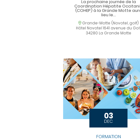
La prochaine journée de la
Coordination Hépatite Occitan
(COHEP) à la Grande Motte aur
lieu le…
Location
Grande-Motte (Novotel, golf)
Hôtel Novotel 1641 avenue du Gol
34280 La Grande Motte
03
DEC
FORMATION