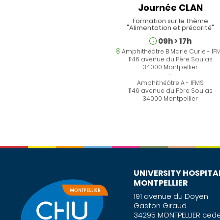
Journée CLAN
Formation sur le thème
"Alimentation et précarité"
Schedule
09h
>
17h
Location
Amphithéâtre B Marie Curie - IF
1146 avenue du Père Soulas
34000 Montpellier
-
Amphithéâtre A - IFMS
1146 avenue du Père Soulas
34000 Montpellier
UNIVERSITY HOSPITA
MONTPELLIER
191 avenue du Doyen
Gaston Giraud
34295 MONTPELLIER cede