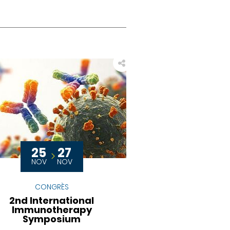
25
27
NOV
NOV
CONGRÈS
2nd International
Immunotherapy
Symposium