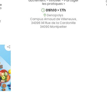
autrement – Innover – Partager
les pratiques »
ie
a
Schedule
09h10
>
17h
Location
Genopolys
Campus Arnaud de Villeneuve,
f
34396 141 Rue de la Cardonille
34090 Montpellier