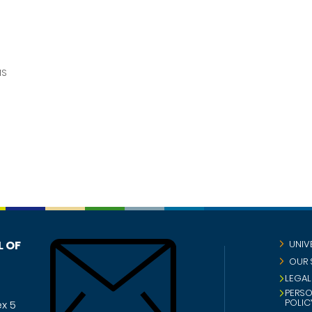
MS
L OF
UNIV
OUR 
LEGAL
PERS
POLIC
x 5