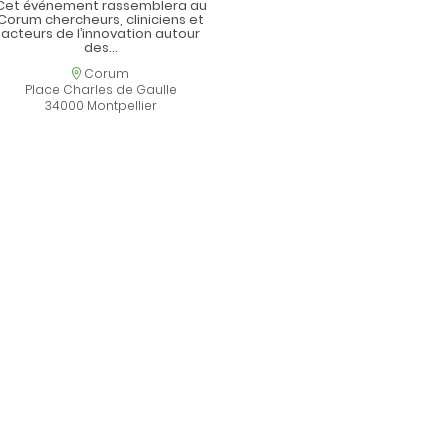
Cet événement rassemblera au
Corum chercheurs, cliniciens et
acteurs de l’innovation autour
des…
Location
Corum
Place Charles de Gaulle
34000 Montpellier