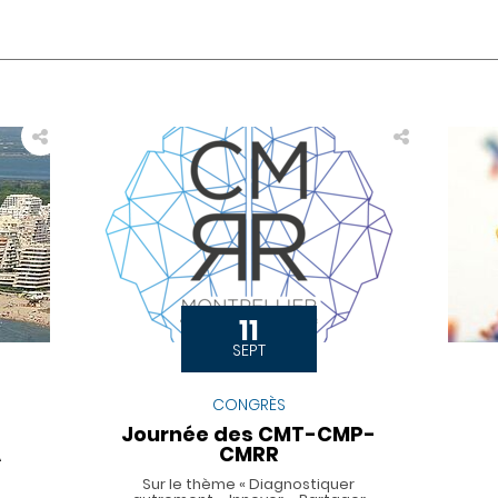
11
SEPT
CONGRÈS
Journée des CMT-CMP-
A
CMRR
Sur le thème « Diagnostiquer