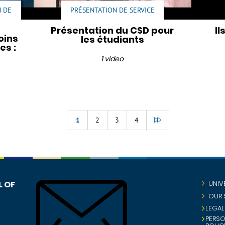
N DE
PRÉSENTATION DE SERVICE
Présentation du CSD pour
Il
oins
les étudiants
es :
1 video
1
2
3
4
GO
TO
THE
END
OF
THE
LIST
L OF
UNIV
OUR 
LEGAL
PERS