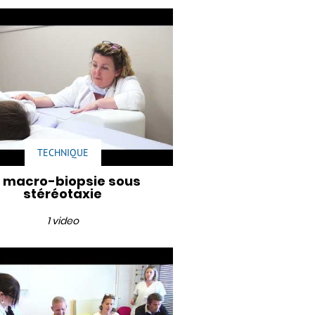
TECHNIQUE
 macro-biopsie sous
stéréotaxie
1 video