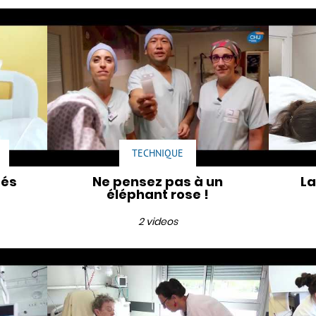
TECHNIQUE
gés
Ne pensez pas à un
La
éléphant rose !
2 videos