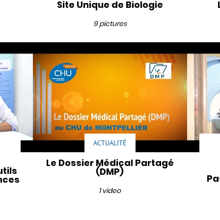
Site Unique de Biologie
9 pictures
E
ACTUALITÉ
Le Dossier Médical Partagé
tils
(DMP)
Pa
ences
1 video