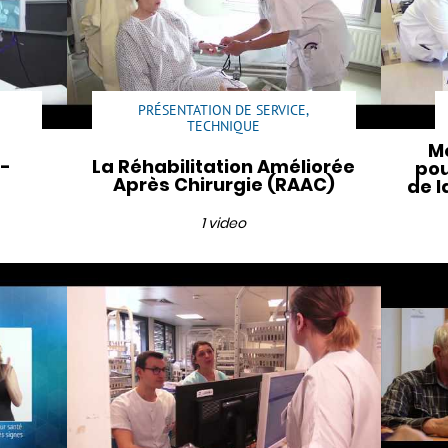
PRÉSENTATION DE SERVICE,
TECHNIQUE
Mo
i-
La Réhabilitation Améliorée
pou
Après Chirurgie (RAAC)
de l
1 video