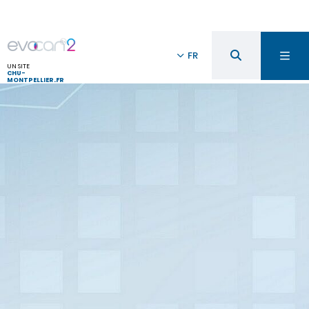
FR
UN SITE
CHU-
MONTPELLIER.FR