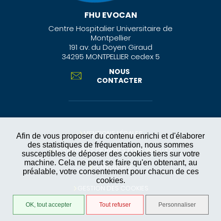
FHU EVOCAN
Centre Hospitalier Universitaire de
Montpellier
191 av. du Doyen Giraud
34295 MONTPELLIER cedex 5
NOUS
CONTACTER
MENTIONS LÉGALES
Afin de vous proposer du contenu enrichi et d'élaborer
des statistiques de fréquentation, nous sommes
GESTION DES DONNÉES PERSONNELLES
susceptibles de déposer des cookies tiers sur votre
machine. Cela ne peut se faire qu'en obtenant, au
PLAN DU SITE
préalable, votre consentement pour chacun de ces
cookies.
GESTION DES COOKIES
OK, tout accepter
Tout refuser
Personnaliser