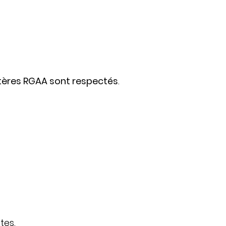
itères RGAA sont respectés
.
tes.